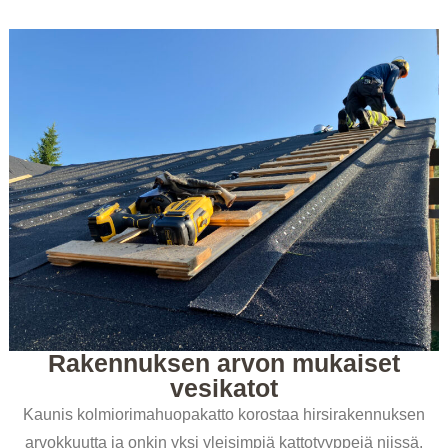
Rakennuksen arvon mukaiset
vesikatot
Kaunis kolmiorimahuopakatto korostaa hirsirakennuksen
arvokkuutta ja onkin yksi yleisimpiä kattotyyppejä niissä.