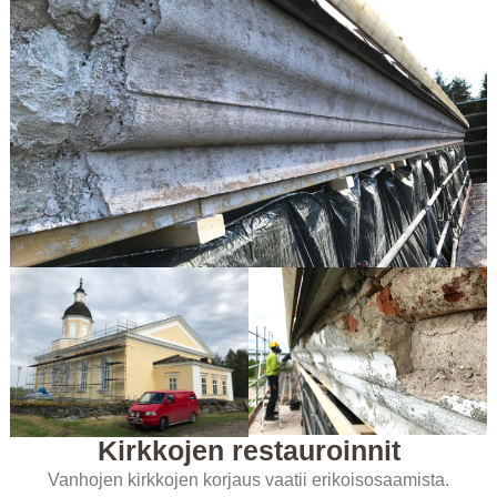
Kirkkojen restauroinnit
Vanhojen kirkkojen korjaus vaatii erikoisosaamista.