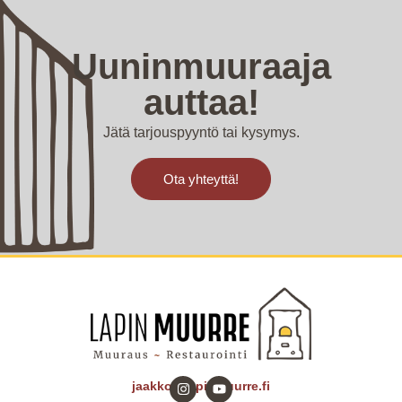
Uuninmuuraaja
auttaa!
Jätä tarjouspyyntö tai kysymys.
Ota yhteyttä!
jaakko@lapinmuurre.fi