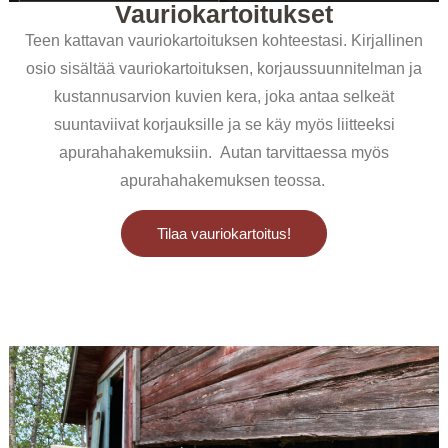
Vauriokartoitukset
Teen kattavan vauriokartoituksen kohteestasi. Kirjallinen
osio sisältää vauriokartoituksen, korjaussuunnitelman ja
kustannusarvion kuvien kera, joka antaa selkeät
suuntaviivat korjauksille ja se käy myös liitteeksi
apurahahakemuksiin. Autan tarvittaessa myös
apurahahakemuksen teossa.
Tilaa vauriokartoitus!